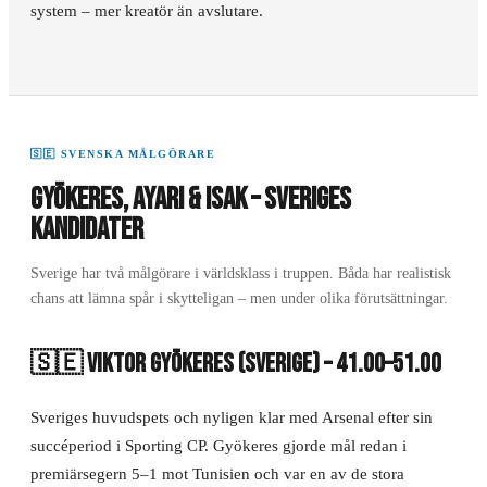
system – mer kreatör än avslutare.
🇸🇪 SVENSKA MÅLGÖRARE
GYÖKERES, AYARI & ISAK – SVERIGES
KANDIDATER
Sverige har två målgörare i världsklass i truppen. Båda har realistisk
chans att lämna spår i skytteligan – men under olika förutsättningar.
🇸🇪 Viktor Gyökeres (Sverige) – 41.00–51.00
Sveriges huvudspets och nyligen klar med Arsenal efter sin
succéperiod i Sporting CP. Gyökeres gjorde mål redan i
premiärsegern 5–1 mot Tunisien och var en av de stora