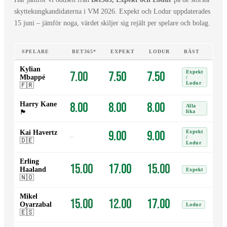
skyttekungkandidaterna i VM 2026. Expekt och Lodur uppdaterades
15 juni – jämför noga, värdet skiljer sig rejält per spelare och bolag.
SPELARE
BET365*
EXPEKT
LODUR
BÄST
Kylian
Expekt
7.00
7.50
7.50
Mbappé
/
Lodur
🇫🇷
Harry Kane
8.00
8.00
8.00
Alla
🏴󠁧󠁢󠁥󠁮󠁧󠁿
lika
Kai Havertz
9.00
9.00
Expekt
–
/
🇩🇪
Lodur
Erling
15.00
17.00
15.00
Haaland
Expekt
🇳🇴
Mikel
15.00
12.00
17.00
Oyarzabal
Lodur
🇪🇸