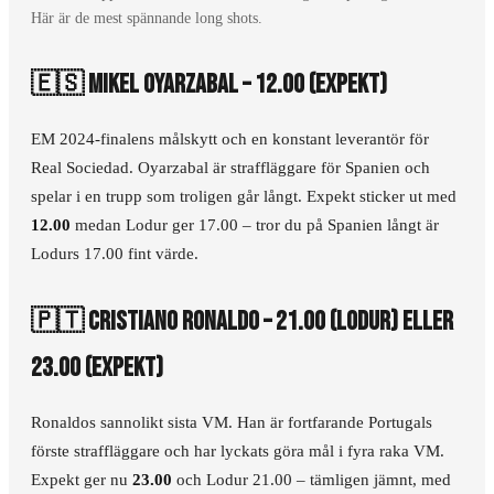
Här är de mest spännande long shots.
🇪🇸 Mikel Oyarzabal – 12.00 (Expekt)
EM 2024-finalens målskytt och en konstant leverantör för
Real Sociedad. Oyarzabal är straffläggare för Spanien och
spelar i en trupp som troligen går långt. Expekt sticker ut med
12.00
medan Lodur ger 17.00 – tror du på Spanien långt är
Lodurs 17.00 fint värde.
🇵🇹 Cristiano Ronaldo – 21.00 (Lodur) eller
23.00 (Expekt)
Ronaldos sannolikt sista VM. Han är fortfarande Portugals
förste straffläggare och har lyckats göra mål i fyra raka VM.
Expekt ger nu
23.00
och Lodur 21.00 – tämligen jämnt, med