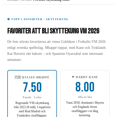
⚽ TOPP 5 FAVORITER · SKYTTEKUNG
FAVORITER ATT BLI SKYTTEKUNG VM 2026
De fem största favoriterna att vinna Guldskon i Fotbolls-VM 2026
enligt svenska spelbolag. Mbappé toppar, med Kane och Tysklands
Kai Havertz tätt bakom – och Spaniens Oyarzabal som intressant
utmanare.
🏴󠁧󠁢󠁥󠁮󠁧󠁿 HARRY KANE
🇫🇷 KYLIAN MBAPPÉ
8.00
7.50
Alla tre lika
Expekt · Lodur
Vann 2018, dominant i Bayern
Regerande VM-skyttekung
och Englands förste
från 2022 (8 mål). I toppform
straffläggare i en lång
med Real Madrid och
turnering.
Frankrikes straffläggare.