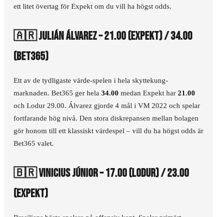
ett litet övertag för Expekt om du vill ha högst odds.
🇦🇷 Julián Álvarez – 21.00 (Expekt) / 34.00
(Bet365)
Ett av de tydligaste värde-spelen i hela skyttekung-
marknaden. Bet365 ger hela
34.00
medan Expekt har
21.00
och Lodur 29.00. Álvarez gjorde 4 mål i VM 2022 och spelar
fortfarande hög nivå. Den stora diskrepansen mellan bolagen
gör honom till ett klassiskt värdespel – vill du ha högst odds är
Bet365 valet.
🇧🇷 Vinicius Júnior – 17.00 (Lodur) / 23.00
(Expekt)