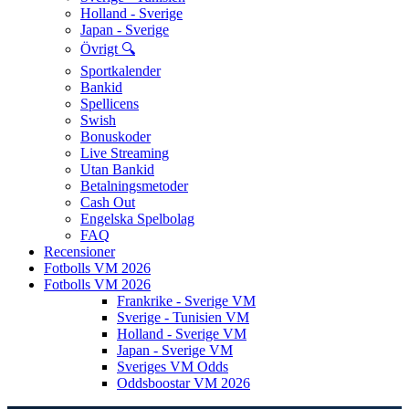
Holland - Sverige
Japan - Sverige
Övrigt 🔍
Sportkalender
Bankid
Spellicens
Swish
Bonuskoder
Live Streaming
Utan Bankid
Betalningsmetoder
Cash Out
Engelska Spelbolag
FAQ
Recensioner
Fotbolls VM 2026
Fotbolls VM 2026
Frankrike - Sverige VM
Sverige - Tunisien VM
Holland - Sverige VM
Japan - Sverige VM
Sveriges VM Odds
Oddsboostar VM 2026