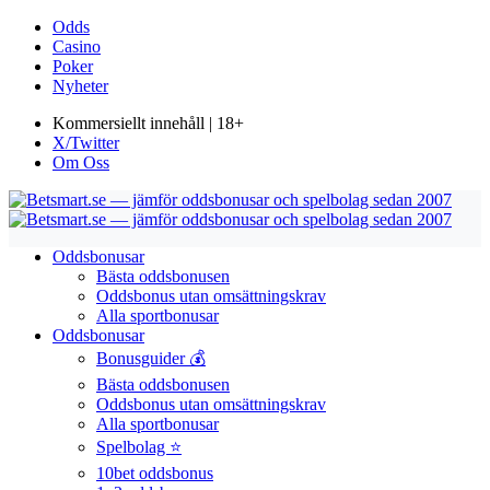
Odds
Casino
Poker
Nyheter
Kommersiellt innehåll | 18+
X/Twitter
Om Oss
Oddsbonusar
Bästa oddsbonusen
Oddsbonus utan omsättningskrav
Alla sportbonusar
Oddsbonusar
Bonusguider 💰
Bästa oddsbonusen
Oddsbonus utan omsättningskrav
Alla sportbonusar
Spelbolag ⭐
10bet oddsbonus