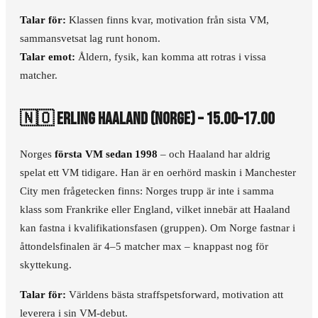
Talar för:
Klassen finns kvar, motivation från sista VM,
sammansvetsat lag runt honom.
Talar emot:
Åldern, fysik, kan komma att rotras i vissa
matcher.
🇳🇴 Erling Haaland (Norge) – 15.00–17.00
Norges
första VM sedan 1998
– och Haaland har aldrig
spelat ett VM tidigare. Han är en oerhörd maskin i Manchester
City men frågetecken finns: Norges trupp är inte i samma
klass som Frankrike eller England, vilket innebär att Haaland
kan fastna i kvalifikationsfasen (gruppen). Om Norge fastnar i
åttondelsfinalen är 4–5 matcher max – knappast nog för
skyttekung.
Talar för:
Världens bästa straffspetsforward, motivation att
leverera i sin VM-debut.