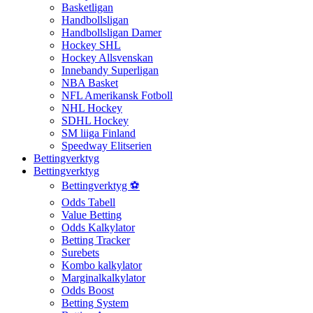
Basketligan
Handbollsligan
Handbollsligan Damer
Hockey SHL
Hockey Allsvenskan
Innebandy Superligan
NBA Basket
NFL Amerikansk Fotboll
NHL Hockey
SDHL Hockey
SM liiga Finland
Speedway Elitserien
Bettingverktyg
Bettingverktyg
Bettingverktyg ⚽
Odds Tabell
Value Betting
Odds Kalkylator
Betting Tracker
Surebets
Kombo kalkylator
Marginalkalkylator
Odds Boost
Betting System