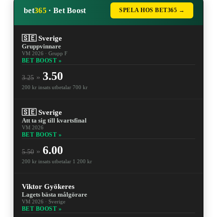
bet
365
· Bet Boost
SPELA HOS BET365 →
🇸🇪 Sverige
Gruppvinnare
VM 2026 · Grupp F
BET BOOST »
3.50
»
3.25
200 kr insats utbetalar 700 kr
🇸🇪 Sverige
Att ta sig till kvartsfinal
VM 2026
BET BOOST »
6.00
»
5.50
200 kr insats utbetalar 1 200 kr
Viktor Gyökeres
Lagets bästa målgörare
VM 2026 · Sverige
BET BOOST »