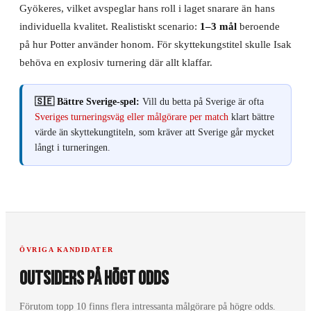
Gyökeres, vilket avspeglar hans roll i laget snarare än hans
individuella kvalitet. Realistiskt scenario:
1–3 mål
beroende
på hur Potter använder honom. För skyttekungstitel skulle Isak
behöva en explosiv turnering där allt klaffar.
🇸🇪 Bättre Sverige-spel:
Vill du betta på Sverige är ofta
Sveriges turneringsväg eller målgörare per match
klart bättre
värde än skyttekungtiteln, som kräver att Sverige går mycket
långt i turneringen.
ÖVRIGA KANDIDATER
OUTSIDERS PÅ HÖGT ODDS
Förutom topp 10 finns flera intressanta målgörare på högre odds.