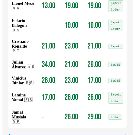
Lionel Messi
13.00
19.00
19.00
Expekt
/
🇦🇷
Lodur
Folarin
Expekt
19.00
19.00
Balogun
–
/
Lodur
🇺🇸
Cristiano
21.00
23.00
21.00
Ronaldo
Expekt
🇵🇹
Julián
34.00
21.00
29.00
Bet365
Álvarez
🇦🇷
Vinicius
26.00
23.00
17.00
Bet365
Júnior
🇧🇷
Lamine
17.00
26.00
26.00
Expekt
/
Yamal
🇪🇸
Lodur
Jamal
26.00
29.00
Musiala
–
Lodur
🇩🇪