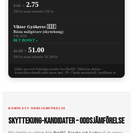
2.75
»
2.62
200 kr insats utbetalar 550 kr
Viktor Gyökeres 🇸🇪
Bästa målgörare (skyttekung)
VM 2026
BET BOOST »
51.00
»
41.00
200 kr insats utbetalar 10 200 kr
Gäller nya och befintliga kunder hos Bet365. Odds kan ändras –
kontrollera aktuellt odds innan spel. 18+ | Spela ansvarsfullt |
stodlinjen.se
KOMPLETT ODDSJÄMFÖRELSE
SKYTTEKUNG-KANDIDATER – ODDSJÄMFÖRELSE
Här jämför vi oddsen från
Bet365, Expekt och Lodur
på de största