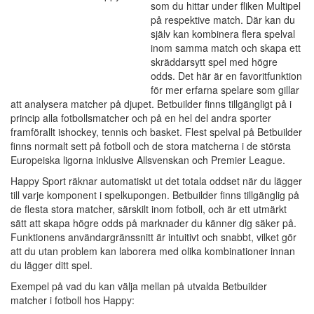
som du hittar under fliken Multipel
på respektive match. Där kan du
själv kan kombinera flera spelval
inom samma match och skapa ett
skräddarsytt spel med högre
odds. Det här är en favoritfunktion
för mer erfarna spelare som gillar
att analysera matcher på djupet. Betbuilder finns tillgängligt på i
princip alla fotbollsmatcher och på en hel del andra sporter
framförallt ishockey, tennis och basket. Flest spelval på Betbuilder
finns normalt sett på fotboll och de stora matcherna i de största
Europeiska ligorna inklusive Allsvenskan och Premier League.
Happy Sport räknar automatiskt ut det totala oddset när du lägger
till varje komponent i spelkupongen. Betbuilder finns tillgänglig på
de flesta stora matcher, särskilt inom fotboll, och är ett utmärkt
sätt att skapa högre odds på marknader du känner dig säker på.
Funktionens användargränssnitt är intuitivt och snabbt, vilket gör
att du utan problem kan laborera med olika kombinationer innan
du lägger ditt spel.
Exempel på vad du kan välja mellan på utvalda Betbuilder
matcher i fotboll hos Happy: