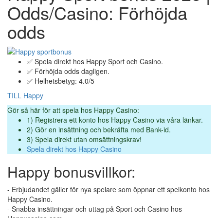
Odds/Casino: Förhöjda
odds
✅ Spela direkt hos Happy Sport och Casino.
✅ Förhöjda odds dagligen.
✅ Helhetsbetyg: 4.0/5
TILL Happy
Gör så här för att spela hos Happy Casino:
1) Registrera ett konto hos Happy Casino via våra länkar.
2) Gör en insättning och bekräfta med Bank-id.
3) Spela direkt utan omsättningskrav!
Spela direkt hos Happy Casino
Happy bonusvillkor:
- Erbjudandet gäller för nya spelare som öppnar ett spelkonto hos
Happy Casino.
- Snabba insättningar och uttag på Sport och Casino hos