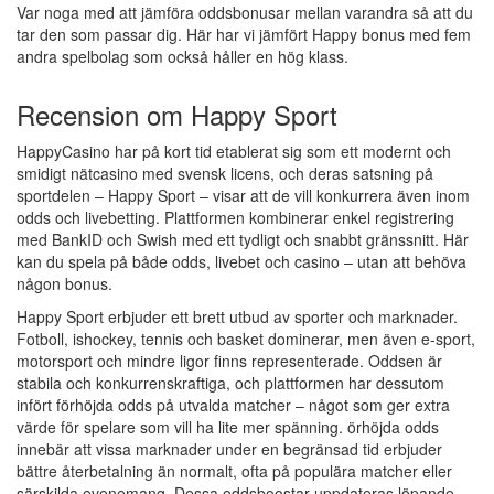
Var noga med att jämföra oddsbonusar mellan varandra så att du
tar den som passar dig. Här har vi jämfört Happy bonus med fem
andra spelbolag som också håller en hög klass.
Recension om Happy Sport
HappyCasino har på kort tid etablerat sig som ett modernt och
smidigt nätcasino med svensk licens, och deras satsning på
sportdelen – Happy Sport – visar att de vill konkurrera även inom
odds och livebetting. Plattformen kombinerar enkel registrering
med BankID och Swish med ett tydligt och snabbt gränssnitt. Här
kan du spela på både odds, livebet och casino – utan att behöva
någon bonus.
Happy Sport erbjuder ett brett utbud av sporter och marknader.
Fotboll, ishockey, tennis och basket dominerar, men även e-sport,
motorsport och mindre ligor finns representerade. Oddsen är
stabila och konkurrenskraftiga, och plattformen har dessutom
infört förhöjda odds på utvalda matcher – något som ger extra
värde för spelare som vill ha lite mer spänning. örhöjda odds
innebär att vissa marknader under en begränsad tid erbjuder
bättre återbetalning än normalt, ofta på populära matcher eller
särskilda evenemang. Dessa oddsboostar uppdateras löpande