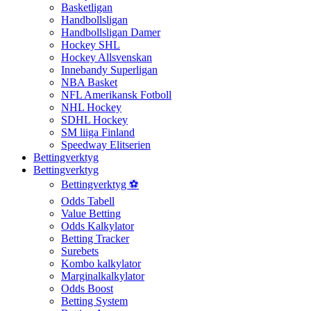
Basketligan
Handbollsligan
Handbollsligan Damer
Hockey SHL
Hockey Allsvenskan
Innebandy Superligan
NBA Basket
NFL Amerikansk Fotboll
NHL Hockey
SDHL Hockey
SM liiga Finland
Speedway Elitserien
Bettingverktyg
Bettingverktyg
Bettingverktyg ⚽
Odds Tabell
Value Betting
Odds Kalkylator
Betting Tracker
Surebets
Kombo kalkylator
Marginalkalkylator
Odds Boost
Betting System