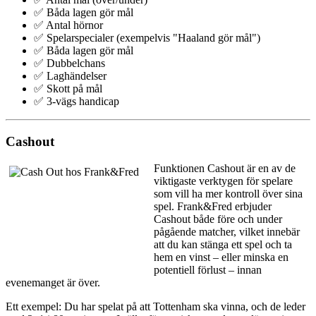
✅ Båda lagen gör mål
✅ Antal hörnor
✅ Spelarspecialer (exempelvis "Haaland gör mål")
✅ Båda lagen gör mål
✅ Dubbelchans
✅ Laghändelser
✅ Skott på mål
✅ 3-vägs handicap
Cashout
Funktionen Cashout är en av de
viktigaste verktygen för spelare
som vill ha mer kontroll över sina
spel. Frank&Fred erbjuder
Cashout både före och under
pågående matcher, vilket innebär
att du kan stänga ett spel och ta
hem en vinst – eller minska en
potentiell förlust – innan
evenemanget är över.
Ett exempel: Du har spelat på att Tottenham ska vinna, och de leder