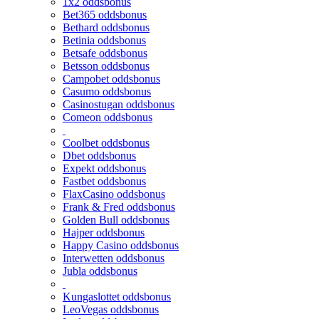
1x2 oddsbonus
Bet365 oddsbonus
Bethard oddsbonus
Betinia oddsbonus
Betsafe oddsbonus
Betsson oddsbonus
Campobet oddsbonus
Casumo oddsbonus
Casinostugan oddsbonus
Comeon oddsbonus
Coolbet oddsbonus
Dbet oddsbonus
Expekt oddsbonus
Fastbet oddsbonus
FlaxCasino oddsbonus
Frank & Fred oddsbonus
Golden Bull oddsbonus
Hajper oddsbonus
Happy Casino oddsbonus
Interwetten oddsbonus
Jubla oddsbonus
Kungaslottet oddsbonus
LeoVegas oddsbonus