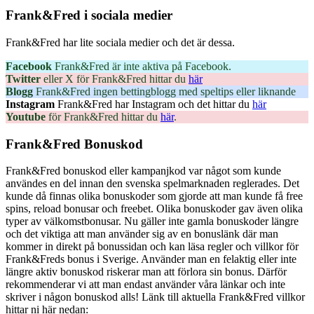
Frank&Fred i sociala medier
Frank&Fred har lite sociala medier och det är dessa.
Facebook
Frank&Fred är inte aktiva på Facebook.
Twitter
eller X för Frank&Fred hittar du
här
Blogg
Frank&Fred ingen bettingblogg med speltips eller liknande
Instagram
Frank&Fred har Instagram och det hittar du
här
Youtube
för Frank&Fred hittar du
här
.
Frank&Fred Bonuskod
Frank&Fred bonuskod eller kampanjkod var något som kunde
användes en del innan den svenska spelmarknaden reglerades. Det
kunde då finnas olika bonuskoder som gjorde att man kunde få free
spins, reload bonusar och freebet. Olika bonuskoder gav även olika
typer av välkomstbonusar. Nu gäller inte gamla bonuskoder längre
och det viktiga att man använder sig av en bonuslänk där man
kommer in direkt på bonussidan och kan läsa regler och villkor för
Frank&Freds bonus i Sverige. Använder man en felaktig eller inte
längre aktiv bonuskod riskerar man att förlora sin bonus. Därför
rekommenderar vi att man endast använder våra länkar och inte
skriver i någon bonuskod alls! Länk till aktuella Frank&Fred villkor
hittar ni här nedan: