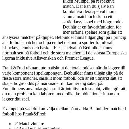
fliken Multipel på respektive
match. Där kan du själv kan
kombinera flera spelval inom
samma match och skapa ett
skräddarsytt spel med högre odds.
Det här är en favoritfunktion för
mer erfarna spelare som gillar att
analysera matcher på djupet. Betbuilder finns tillgängligt på i princip
alla fotbollsmatcher och på en hel del andra sporter framförallt
ishockey, tennis och basket. Flest spelval på Betbuilder finns
normalt sett på fotboll och de stora matcherna i de största Europeiska
ligorna inklusive Allsvenskan och Premier League.
Frank&Fred räknar automatiskt ut det totala oddset när du lägger till
varje komponent i spelkupongen. Betbuilder finns tillgänglig på de
flesta stora matcher, särskilt inom fotboll, och är ett utmärkt sätt att
skapa högre odds på marknader du känner dig säker på.
Funktionens användargränssnitt är intuitivt och snabbt, vilket gör att
du utan problem kan laborera med olika kombinationer innan du
lägger ditt spel.
Exempel på vad du kan välja mellan på utvalda Betbuilder matcher i
fotboll hos Frank&Fred:
✅ Matchvinnare
✅ Antal mål (över/under)