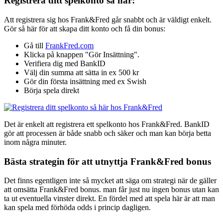
Registrera ditt spelkonto så här:
Att registrera sig hos Frank&Fred går snabbt och är väldigt enkelt.
Gör så här för att skapa ditt konto och få din bonus:
Gå till
FrankFred.com
Klicka på knappen "Gör Insättning".
Verifiera dig med BankID
Välj din summa att sätta in ex 500 kr
Gör din första insättning med ex Swish
Börja spela direkt
Det är enkelt att registrera ett spelkonto hos Frank&Fred. BankID
gör att processen är både snabb och säker och man kan börja betta
inom några minuter.
Bästa strategin för att utnyttja Frank&Fred bonus
Det finns egentligen inte så mycket att säga om strategi när de gäller
att omsätta Frank&Fred bonus. man får just nu ingen bonus utan kan
ta ut eventuella vinster direkt. En fördel med att spela här är att man
kan spela med förhöda odds i princip dagligen.