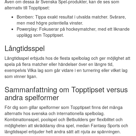
Även om dessa är Svenska Spel-produkter, kan de ses som
alternativ till Topptipset:
Bomben: Tippa exakt resultat i utvalda matcher. Svårare,
men med högre potentiella vinster.
Powerplay: Fokuserar på hockeymatcher, med ett liknande
upplägg som Topptipset.
Långtidsspel
Långtidsspel erbjuds hos de flesta spelbolag och ger möjlighet att
spela på flera matcher eller händelser över en längre tid,
exempelvis Vilka lag som går vidare i en turnering eller vilket lag
som vinner ligan.
Sammanfattning om Topptipset versus
andra spelformer
För dig som gillar spelformer som Topptipset finns det många
alternativ hos svenska och internationella spelbolag.
Kombinationsspel, poolspel och Betbuilders ger flexibilitet och
möjligheten att skräddarsy dina spel, medan Fantasy Sports och
långtidsspel erbjuder helt andra sätt att njuta av spänningen.