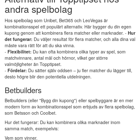
andra spelbolag
Hos spelbolag som Unibet, Bet365 och LeoVegas är
kombinationsspel ett populärt alternativ. Här bygger du din egen
kupong genom att kombinera flera matcher eller marknader. -
Hur
det fungerar:
Du väljer resultat för flera matcher, och alla dina val
måste vara rätt för att du ska vinna.
-
Flexibilitet:
Du kan ofta kombinera olika typer av spel, som
matchvinnare, antal mål och hörnor, vilket ger större
valmöjligheter än Topptipset.
-
Fördelar:
Du sätter själv oddsen – ju fler matcher du lägger till,
desto högre blir den potentiella utdelningen.
Betbuilders
Betbuilders (eller "Bygg din kupong") eller spelbyggare är en mer
modern form av kombinationsspel som erbjuds av flera spelbolag,
som Betsson och Coolbet.
Hur det fungerar: Du kan kombinera olika marknader inom
samma match, exempelvis:
Vem som vinner.