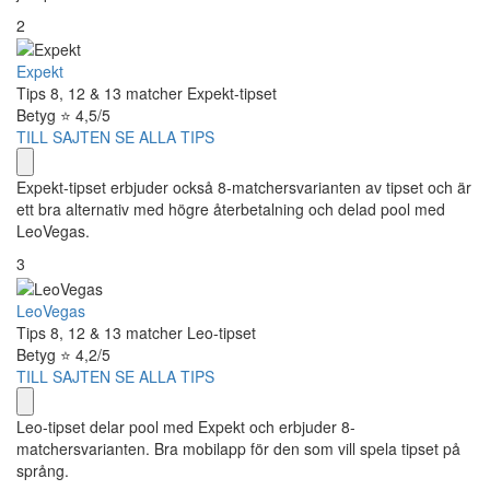
2
Expekt
Tips
8, 12 & 13 matcher
Expekt-tipset
Betyg
⭐ 4,5/5
TILL SAJTEN
SE ALLA TIPS
Expekt-tipset erbjuder också 8-matchersvarianten av tipset och är
ett bra alternativ med högre återbetalning och delad pool med
LeoVegas.
3
LeoVegas
Tips
8, 12 & 13 matcher
Leo-tipset
Betyg
⭐ 4,2/5
TILL SAJTEN
SE ALLA TIPS
Leo-tipset delar pool med Expekt och erbjuder 8-
matchersvarianten. Bra mobilapp för den som vill spela tipset på
språng.