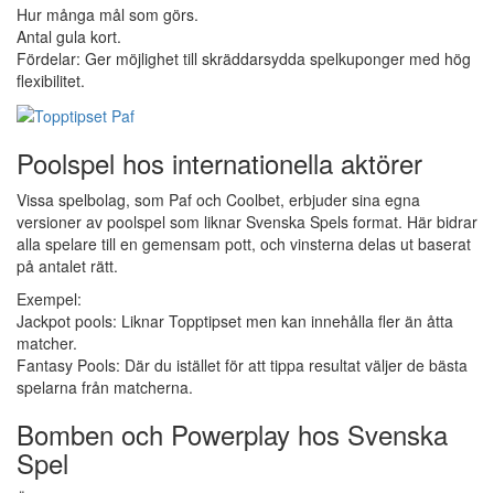
Hur många mål som görs.
Antal gula kort.
Fördelar: Ger möjlighet till skräddarsydda spelkuponger med hög
flexibilitet.
Poolspel hos internationella aktörer
Vissa spelbolag, som Paf och Coolbet, erbjuder sina egna
versioner av poolspel som liknar Svenska Spels format. Här bidrar
alla spelare till en gemensam pott, och vinsterna delas ut baserat
på antalet rätt.
Exempel:
Jackpot pools: Liknar Topptipset men kan innehålla fler än åtta
matcher.
Fantasy Pools: Där du istället för att tippa resultat väljer de bästa
spelarna från matcherna.
Bomben och Powerplay hos Svenska
Spel