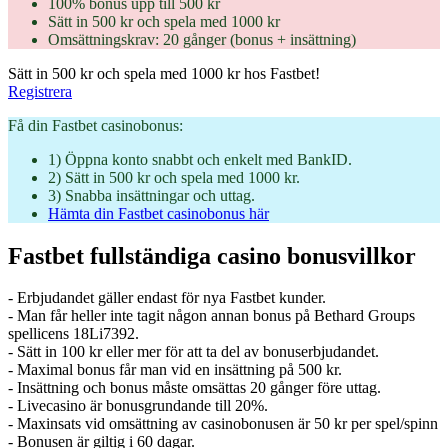
100% bonus upp till 500 kr
Sätt in 500 kr och spela med 1000 kr
Omsättningskrav: 20 gånger (bonus + insättning)
Sätt in 500 kr och spela med 1000 kr hos Fastbet!
Registrera
Få din Fastbet casinobonus:
1) Öppna konto snabbt och enkelt med BankID.
2) Sätt in 500 kr och spela med 1000 kr.
3) Snabba insättningar och uttag.
Hämta din Fastbet casinobonus här
Fastbet fullständiga casino bonusvillkor
- Erbjudandet gäller endast för nya Fastbet kunder.
- Man får heller inte tagit någon annan bonus på Bethard Groups
spellicens 18Li7392.
- Sätt in 100 kr eller mer för att ta del av bonuserbjudandet.
- Maximal bonus får man vid en insättning på 500 kr.
- Insättning och bonus måste omsättas 20 gånger före uttag.
- Livecasino är bonusgrundande till 20%.
- Maxinsats vid omsättning av casinobonusen är 50 kr per spel/spinn
- Bonusen är giltig i 60 dagar.