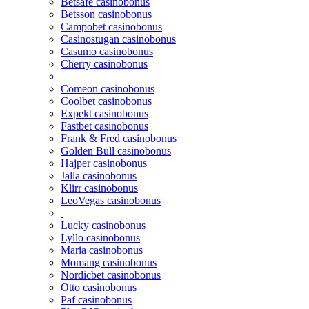
Betsafe casinobonus
Betsson casinobonus
Campobet casinobonus
Casinostugan casinobonus
Casumo casinobonus
Cherry casinobonus
Comeon casinobonus
Coolbet casinobonus
Expekt casinobonus
Fastbet casinobonus
Frank & Fred casinobonus
Golden Bull casinobonus
Hajper casinobonus
Jalla casinobonus
Klirr casinobonus
LeoVegas casinobonus
Lucky casinobonus
Lyllo casinobonus
Maria casinobonus
Momang casinobonus
Nordicbet casinobonus
Otto casinobonus
Paf casinobonus