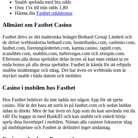
Snabb spelsida med bra odds
Oms 15x till min odds 1,80
Hämta din
Fastbet oddsbonus
Allmänt om Fastbet Casino
Fastbet drivs av det maltesiska bolaget Bethard Group Limited och
de driver webbsidorna bethard.com, busterbanks.com, cashmio.com,
fastbet.com, foreningslotteriet.com, karma.casino, rapidi.com,
scandibet.com, snabbis.com, turbovegas.com och zenspin.com.
Eftersom alla dessa spelsidor delar licens så kan man endast ta en
enda bonus på alla dessa spelsidor. Fastbet är kända för att erbjuda
snabba insättningar och uttag. Det har även en webbsida som är
mycket snabb i båda datorn och mobilen.
Casino i mobilen hos Fastbet
Hos Fastbet behöver du inte ladda ner någon App för att spela
casino. Här är det bara att surfa in på fastbet.com och sedan laddas
sidan in direkt. Men de har även en App som du kan använda om du
vill! Du loggar in med BankID och kan snabbt och enkelt börja
spela dina favortispel i mobilen. Nästan alla casinon fokuserar idag
på mobilspelare och Fastbet är definitivt inget undantag.