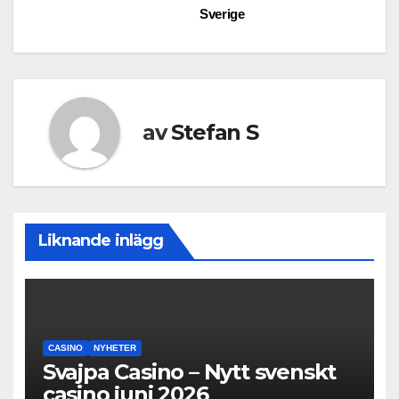
Sverige
av
Stefan S
Liknande inlägg
CASINO
NYHETER
Svajpa Casino – Nytt svenskt
casino juni 2026