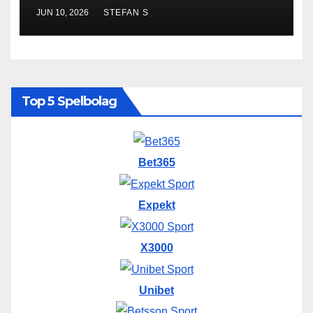
JUN 10, 2026
STEFAN S
Top 5 Spelbolag
Bet365
Expekt
X3000
Unibet