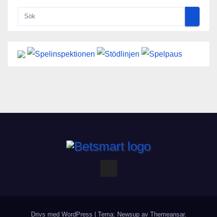
Drivs med WordPress
|
Tema: Newsup av
Themeansar
.