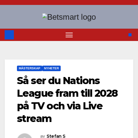
Hoppa
till
innehåll
MÄSTERSKAP
NYHETER
Så ser du Nations
League fram till 2028
på TV och via Live
stream
av
Stefan S