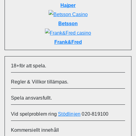
Hajper
Betsson
Frank&Fred
18+för att spela.
Regler & Villkor tillämpas.
Spela ansvarsfullt.
Vid spelproblem ring
Stödlinjen
020-819100
Kommersiellt innehåll