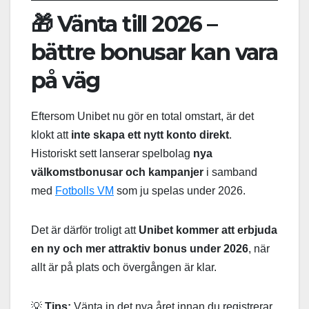
🎁 Vänta till 2026 –
bättre bonusar kan vara
på väg
Eftersom Unibet nu gör en total omstart, är det
klokt att
inte skapa ett nytt konto direkt
.
Historiskt sett lanserar spelbolag
nya
välkomstbonusar och kampanjer
i samband
med
Fotbolls VM
som ju spelas under 2026.
Det är därför troligt att
Unibet kommer att erbjuda
en ny och mer attraktiv bonus under 2026
, när
allt är på plats och övergången är klar.
💡
Tips:
Vänta in det nya året innan du registrerar