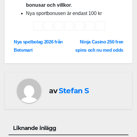
bonusar och villkor
.
Nya sportbonusen är endast 100 kr
Inläggsnavigering
Nya spelbolag 2026 från
Ninja Casino 250 free
Betsmart
spins och nu med odds
av
Stefan S
Liknande inlägg