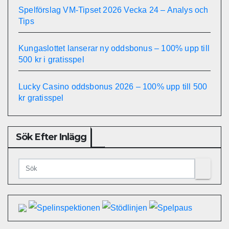
Spelförslag VM-Tipset 2026 Vecka 24 – Analys och
Tips
Kungaslottet lanserar ny oddsbonus – 100% upp till
500 kr i gratisspel
Lucky Casino oddsbonus 2026 – 100% upp till 500
kr gratisspel
Sök Efter Inlägg