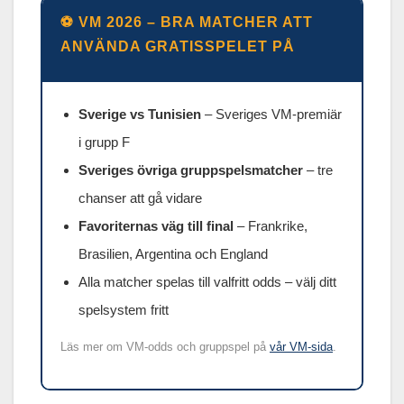
⚽ VM 2026 – BRA MATCHER ATT
ANVÄNDA GRATISSPELET PÅ
Sverige vs Tunisien
– Sveriges VM-premiär
i grupp F
Sveriges övriga gruppspelsmatcher
– tre
chanser att gå vidare
Favoriternas väg till final
– Frankrike,
Brasilien, Argentina och England
Alla matcher spelas till valfritt odds – välj ditt
spelsystem fritt
Läs mer om VM-odds och gruppspel på
vår VM-sida
.