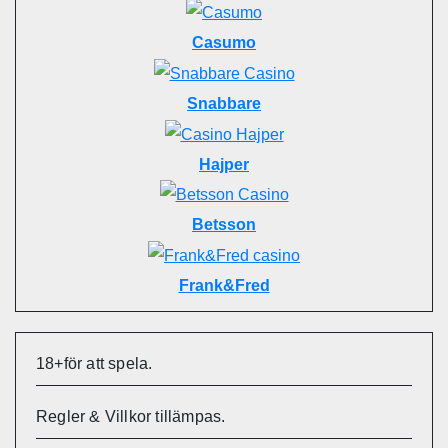
Casumo
Snabbare
Hajper
Betsson
Frank&Fred
18+för att spela.
Regler & Villkor tillämpas.