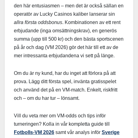
den här entusiasmen – men det är också sällan en
operatör av Lucky Casinos kaliber lanserar sin
allra första oddsbonus
. Kombinationen av ett rent
erbjudande (inga omsättningskrav), en generös
summa (upp till 500 kr) och den bästa sportscenen
på år och dag (VM 2026) gör det här till ett av de
mer intressanta erbjudandena vi sett på länge.
Om du är ny kund, har du inget att förlora på att
prova. Lägg ditt första spel, invänta gratisspelet
och använd det på en VM-match. Enkelt, riskfritt
och – om du har tur – lönsamt.
Vill du veta mer om VM-odds och tips inför
turneringen? Kolla in vår kompletta guide till
Fotbolls-VM 2026
samt vår analys inför
Sverige