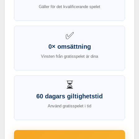
Gäller för det kvalificerande spelet
✅
0× omsättning
Vinsten från gratisspelet är dina
⏳
60 dagars giltighetstid
Använd gratisspelet i tid