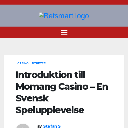
Hoppa
till
innehåll
CASINO
NYHETER
Introduktion till
Momang Casino – En
Svensk
Spelupplevelse
av
Stefan S