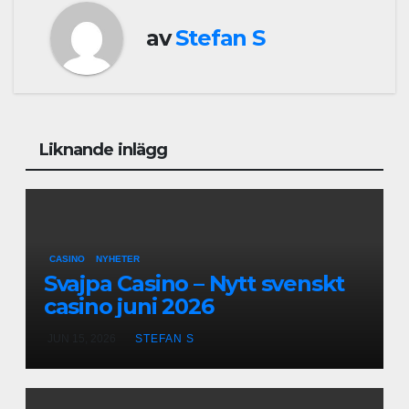
av
Stefan S
Liknande inlägg
CASINO
NYHETER
Svajpa Casino – Nytt svenskt
casino juni 2026
JUN 15, 2026
STEFAN S