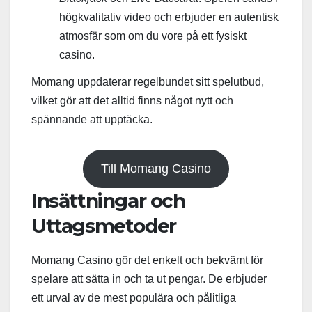
högkvalitativ video och erbjuder en autentisk
atmosfär som om du vore på ett fysiskt
casino.
Momang uppdaterar regelbundet sitt spelutbud,
vilket gör att det alltid finns något nytt och
spännande att upptäcka.
Till Momang Casino
Insättningar och
Uttagsmetoder
Momang Casino gör det enkelt och bekvämt för
spelare att sätta in och ta ut pengar. De erbjuder
ett urval av de mest populära och pålitliga