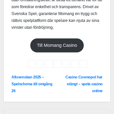
som föredrar enkelhet och transparens. Drivet av
Svenska Spel, garanterar Momang en trygg och
rättvis spelplattform där spelare kan njuta av sina
vinster utan fördröjning.
Till Momang Casino
Inläggsnavigering
Allsvenskan 2025 –
Casino Cosmopol har
Spelschema till omgång
stängt – spela casino
26
online