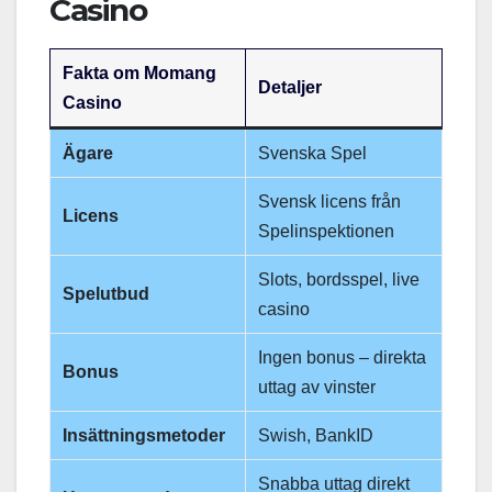
Casino
Fakta om Momang
Detaljer
Casino
Ägare
Svenska Spel
Svensk licens från
Licens
Spelinspektionen
Slots, bordsspel, live
Spelutbud
casino
Ingen bonus – direkta
Bonus
uttag av vinster
Insättningsmetoder
Swish, BankID
Snabba uttag direkt