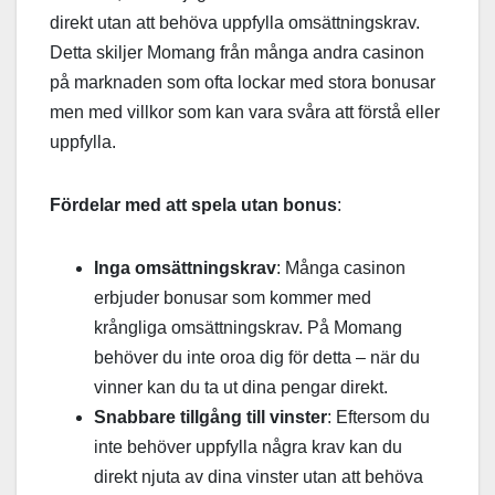
direkt utan att behöva uppfylla omsättningskrav.
Detta skiljer Momang från många andra casinon
på marknaden som ofta lockar med stora bonusar
men med villkor som kan vara svåra att förstå eller
uppfylla.
Fördelar med att spela utan bonus
:
Inga omsättningskrav
: Många casinon
erbjuder bonusar som kommer med
krångliga omsättningskrav. På Momang
behöver du inte oroa dig för detta – när du
vinner kan du ta ut dina pengar direkt.
Snabbare tillgång till vinster
: Eftersom du
inte behöver uppfylla några krav kan du
direkt njuta av dina vinster utan att behöva