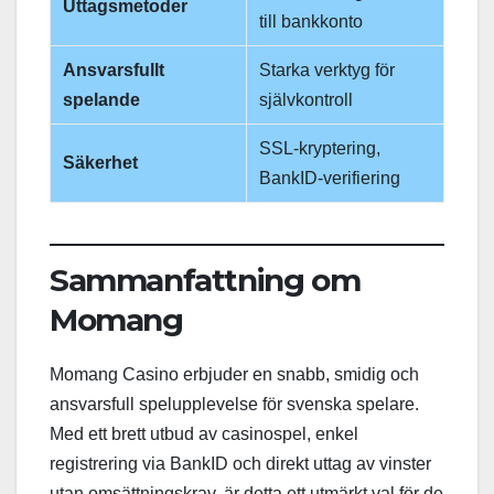
Uttagsmetoder
till bankkonto
Ansvarsfullt
Starka verktyg för
spelande
självkontroll
SSL-kryptering,
Säkerhet
BankID-verifiering
Sammanfattning om
Momang
Momang Casino erbjuder en snabb, smidig och
ansvarsfull spelupplevelse för svenska spelare.
Med ett brett utbud av casinospel, enkel
registrering via BankID och direkt uttag av vinster
utan omsättningskrav, är detta ett utmärkt val för de