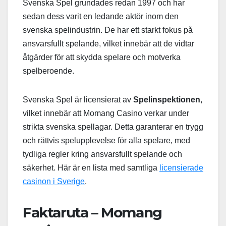
Svenska Spel grundades redan 1997 och har
sedan dess varit en ledande aktör inom den
svenska spelindustrin. De har ett starkt fokus på
ansvarsfullt spelande, vilket innebär att de vidtar
åtgärder för att skydda spelare och motverka
spelberoende.
Svenska Spel är licensierat av
Spelinspektionen
,
vilket innebär att Momang Casino verkar under
strikta svenska spellagar. Detta garanterar en trygg
och rättvis spelupplevelse för alla spelare, med
tydliga regler kring ansvarsfullt spelande och
säkerhet. Här är en lista med samtliga
licensierade
casinon i Sverige
.
Faktaruta – Momang