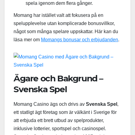
spela igenom dem flera gånger.
Momang har istället valt att fokusera på en
spelupplevelse utan komplicerade bonusvillkor,
något som många spelare uppskattar. Här kan du
läsa mer om
Momangs bonusar och erbjudanden
.
Ägare och Bakgrund –
Svenska Spel
Momang Casino ägs och drivs av
Svenska Spel
,
ett statligt ägt företag som är välkänt i Sverige för
att erbjuda ett brett utbud av spelprodukter,
inklusive lotterier, sportspel och casinospel.