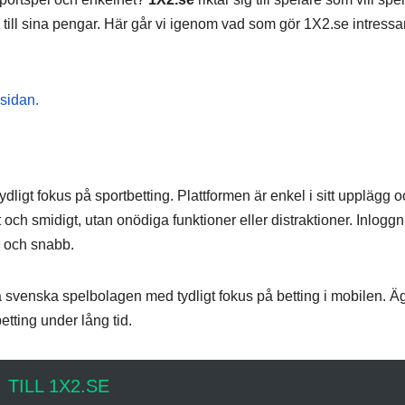
g till sina pengar. Här går vi igenom vad som gör 1X2.se intressa
dligt fokus på sportbetting. Plattformen är enkel i sitt upplägg 
bt och smidigt, utan onödiga funktioner eller distraktioner. Inlogg
r och snabb.
 svenska spelbolagen med tydligt fokus på betting i mobilen. Ä
etting under lång tid.
TILL 1X2.SE