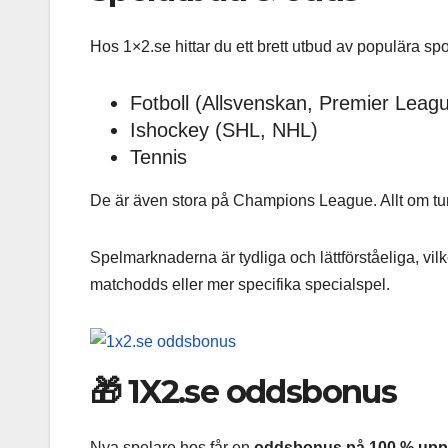
Hos 1×2.se hittar du ett brett utbud av populära spo
Fotboll (Allsvenskan, Premier Leag
Ishockey (SHL, NHL)
Tennis
De är även stora på Champions League. Allt om t
Spelmarknaderna är tydliga och lättförståeliga, vilke
matchodds eller mer specifika specialspel.
🎁 1X2.se oddsbonus
Nya spelare hos får en
oddsbonus på 100 % upp t