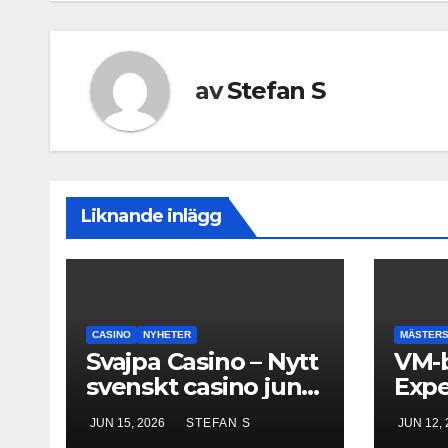
av
Stefan S
Liknande inlägg
CASINO
NYHETER
MÄSTER
Svajpa Casino – Nytt
VM-b
svenskt casino juni
Expe
2026
Leo
JUN 15, 2026
STEFAN S
JUN 12,
omsä