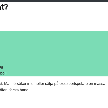
nt?
ng
boll
. Man försöker inte heller sälja på oss sportspelare en massa
ller i första hand.