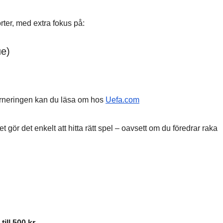
rter, med extra fokus på:
ue)
urneringen kan du läsa om hos
Uefa.com
t gör det enkelt att hitta rätt spel – oavsett om du föredrar raka
ill 500 kr
.