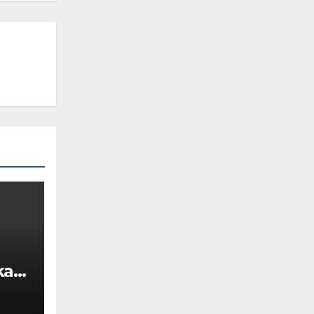
ka
Tips