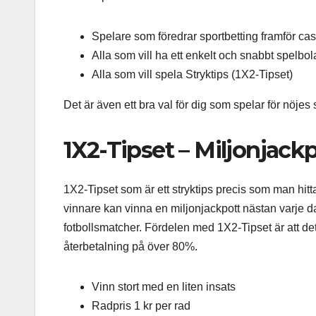
Spelare som föredrar sportbetting framför ca
Alla som vill ha ett enkelt och snabbt spelbo
Alla som vill spela Stryktips (1X2-Tipset)
Det är även ett bra val för dig som spelar för nöjes
1X2-Tipset – Miljonjackp
1X2-Tipset som är ett stryktips precis som man hit
vinnare kan vinna en miljonjackpott nästan varje dag.
fotbollsmatcher. Fördelen med 1X2-Tipset är att det
återbetalning på över 80%.
Vinn stort med en liten insats
Radpris 1 kr per rad