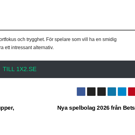
ortfokus och trygghet. För spelare som vill ha en smidig
ett intressant alternativ.
TILL 1X2.SE
pper,
Nya spelbolag 2026 från Bet