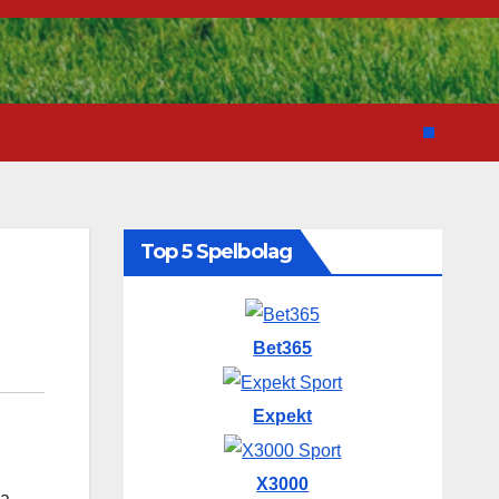
Top 5 Spelbolag
Bet365
Expekt
X3000
la