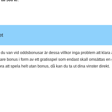
et
 du van vid oddsbonusar är dessa villkor inga problem att klara 
lare bonus i form av ett gratisspel som endast skall omsättas en
ra att spela helt utan bonus, då kan du ta ut dina vinster direkt.